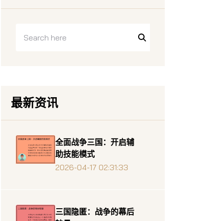
最新资讯
全面战争三国：开启辅
助技能模式
2026-04-17 02:31:33
三国隐匿：战争的幕后