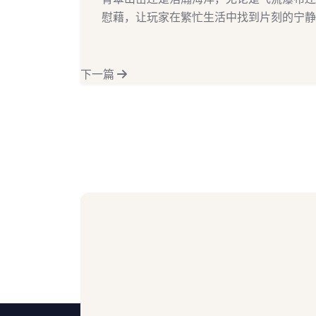
慰藉，让玩家在繁忙生活中找到片刻的宁静
下一篇