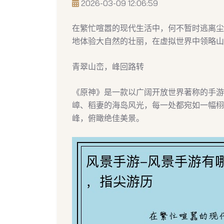
2026-03-09 12:06:59
在繁忙喧嚣的现代生活中，何不暂时逃离尘
地体验大自然的壮丽，在虚拟世界中领略山
青翠山峦，峰回路转
《原神》是一款以广阔开放世界著称的手游
嶂、稻妻的海岛风光，每一处都宛如一幅栩
峰，俯瞰绝佳美景。