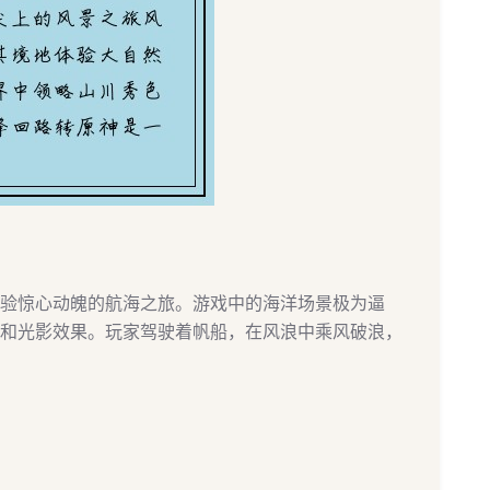
验惊心动魄的航海之旅。游戏中的海洋场景极为逼
和光影效果。玩家驾驶着帆船，在风浪中乘风破浪，