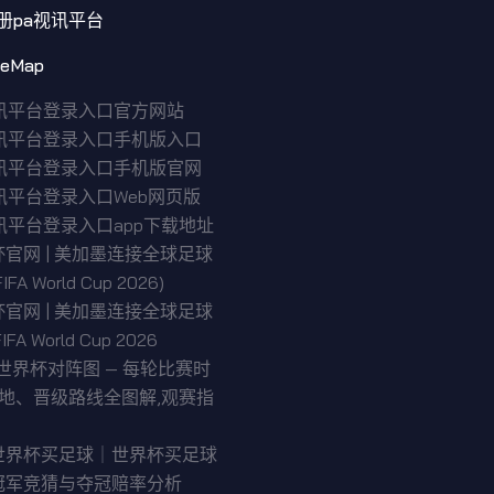
册pa视讯平台
teMap
视讯平台登录入口官方网站
视讯平台登录入口手机版入口
视讯平台登录入口手机版官网
讯平台登录入口Web网页版
讯平台登录入口app下载地址
官网 | 美加墨连接全球足球
FA World Cup 2026)
官网 | 美加墨连接全球足球
FA World Cup 2026
6世界杯对阵图 — 每轮比赛时
场地、晋级路线全图解,观赛指
世界杯买足球｜世界杯买足球
冠军竞猜与夺冠赔率分析