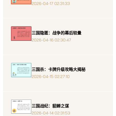
2026-04-17 02:31:33
三国隐匿：战争的幕后较量
2026-04-16 02:30:47
三国杀：卡牌升级攻略大揭秘
2026-04-15 02:27:10
三国战纪：貂蝉之谋
2026-04-14 02:31:53