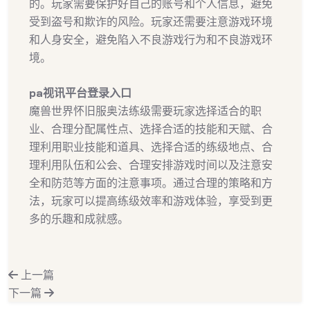
的。玩家需要保护好自己的账号和个人信息，避免
受到盗号和欺诈的风险。玩家还需要注意游戏环境
和人身安全，避免陷入不良游戏行为和不良游戏环
境。
pa视讯平台登录入口
魔兽世界怀旧服奥法练级需要玩家选择适合的职
业、合理分配属性点、选择合适的技能和天赋、合
理利用职业技能和道具、选择合适的练级地点、合
理利用队伍和公会、合理安排游戏时间以及注意安
全和防范等方面的注意事项。通过合理的策略和方
法，玩家可以提高练级效率和游戏体验，享受到更
多的乐趣和成就感。
上一篇
下一篇