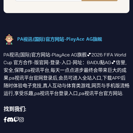
PA视讯(国际)官方网站-PlayAce AG旗舰💕2026 FIFA World
Cup 官方合作-版官网-登录-入口-网址：BAIDU點AG💕信誉,
安全,保障,pa视讯平台,每天一点点进步最终会带来巨大的成
果.pa视讯平台官网登录后,会员可进入全站入口,下载APP后
随时体验电子竞技,真人互动与体育类游戏,网页与手机版流畅
运行,享受乐趣,pa视讯平台登录入口,pa视讯平台官方网站.
找到我们: