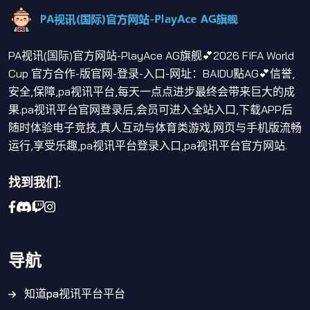
PA视讯(国际)官方网站-PlayAce AG旗舰💕2026 FIFA World
Cup 官方合作-版官网-登录-入口-网址：BAIDU點AG💕信誉,
安全,保障,pa视讯平台,每天一点点进步最终会带来巨大的成
果.pa视讯平台官网登录后,会员可进入全站入口,下载APP后
随时体验电子竞技,真人互动与体育类游戏,网页与手机版流畅
运行,享受乐趣,pa视讯平台登录入口,pa视讯平台官方网站.
找到我们:
导航
知道pa视讯平台平台