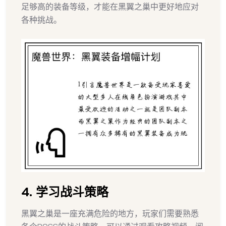
足够高的装备等级，才能在黑翼之巢中更好地应对
各种挑战。
4. 学习战斗策略
黑翼之巢是一座充满危险的地方，玩家们需要熟悉