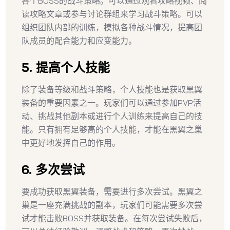
各个BOSS的战斗策略。可以通过观看攻略视频、阅
读攻略文章或参与讨论群组来学习战斗策略。可以
组织团队内部的训练，模拟各种战斗情况，提高团
队成员的配合能力和应变能力。
5. 提高个人技能
除了装备等级和战斗策略，个人技能也是获取黑翼
装备的重要因素之一。玩家们可以通过参加PVP活
动、挑战其他副本或进行个人训练来提高自己的技
能。只有拥有足够高的个人技能，才能在黑翼之巢
中更好地发挥自己的作用。
6. 多次尝试
要成功获取黑翼装备，需要进行多次尝试。黑翼之
巢是一座充满挑战的副本，玩家们可能需要多次尝
试才能击败BOSS并获取装备。在每次尝试失败后，