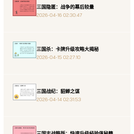
三国隐匿：战争的幕后较量
2026-04-16 02:30:47
三国杀：卡牌升级攻略大揭秘
2026-04-15 02:27:10
三国战纪：貂蝉之谋
2026-04-14 02:31:53
三国志战略版：快速升级经验值秘籍