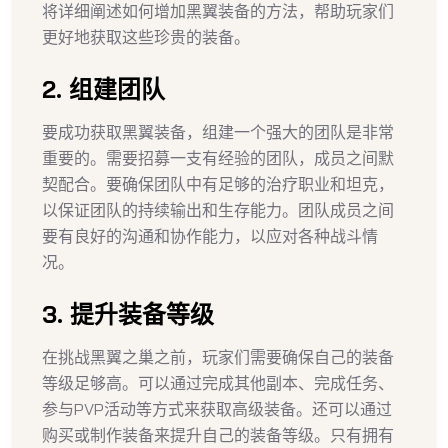
将详细阐述如何增加黑翼装备的方法，帮助玩家们
更好地获取这些珍贵的装备。
2. 组建团队
要成功获取黑翼装备，组建一个强大的团队是非常
重要的。需要招募一支有经验的团队，成员之间默
契配合。要确保团队中有足够的治疗职业和坦克，
以保证团队的持续输出和生存能力。团队成员之间
要有良好的沟通和协作能力，以应对各种战斗情
况。
3. 提升装备等级
在挑战黑翼之巢之前，玩家们需要确保自己的装备
等级足够高。可以通过完成其他副本、完成任务、
参与PVP活动等方式来获取高级装备。还可以通过
购买或制作装备来提升自己的装备等级。只有拥有