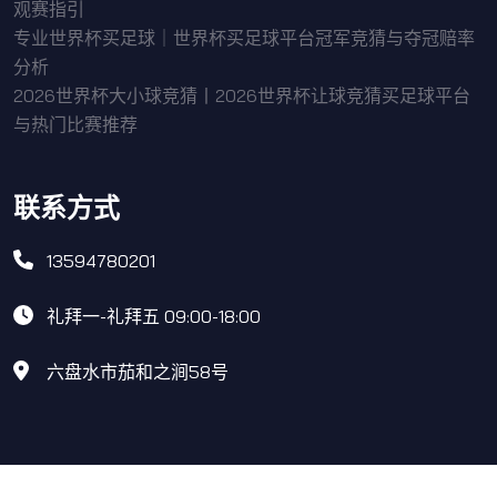
观赛指引
专业世界杯买足球｜世界杯买足球平台冠军竞猜与夺冠赔率
分析
2026世界杯大小球竞猜丨2026世界杯让球竞猜买足球平台
与热门比赛推荐
联系方式
13594780201
礼拜一-礼拜五 09:00-18:00
六盘水市茄和之涧58号
Copyright © 2026 - All Rights Reserved
pa视讯平台登录入