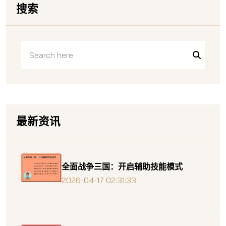
搜索
最新资讯
全面战争三国：开启辅助技能模式
2026-04-17 02:31:33